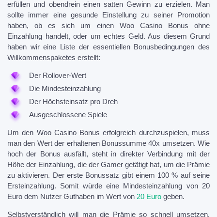
erfüllen und obendrein einen satten Gewinn zu erzielen. Man
sollte immer eine gesunde Einstellung zu seiner Promotion
haben, ob es sich um einen Woo Casino Bonus ohne
Einzahlung handelt, oder um echtes Geld. Aus diesem Grund
haben wir eine Liste der essentiellen Bonusbedingungen des
Willkommenspaketes erstellt:
Der Rollover-Wert
Die Mindesteinzahlung
Der Höchsteinsatz pro Dreh
Ausgeschlossene Spiele
Um den Woo Casino Bonus erfolgreich durchzuspielen, muss
man den Wert der erhaltenen Bonussumme 40x umsetzen. Wie
hoch der Bonus ausfällt, steht in direkter Verbindung mit der
Höhe der Einzahlung, die der Gamer getätigt hat, um die Prämie
zu aktivieren. Der erste Bonussatz gibt einem 100 % auf seine
Ersteinzahlung. Somit würde eine Mindesteinzahlung von 20
Euro dem Nutzer Guthaben im Wert von
20 Euro
geben.
Selbstverständlich will man die Prämie so schnell umsetzen,