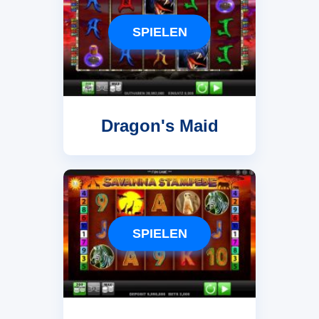
SPIELEN
Dragon's Maid
SPIELEN