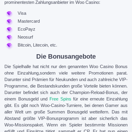
prominentesten Zahlungsanbieter im Woo Casino:
Visa
Mastercard
EcoPayz
Neosurf
Bitcoin, Litecoin, etc.
Die Bonusangebote
Die Spielhalle hat nicht nur den genannten Woo Casino Bonus
ohne Einzahlung,sondern viele weitere Promotionen parat.
Darunter sind Prämien für Neukunden und auch zahlreiche VIP-
Programme, die Bestandskunden große Vorteile bieten können.
Darunter befindet sich auch der Champion-Reload-Bonus, der
einem Bonusgeld und
Free Spins
für eine erneute Einzahlung
gibt. Es gibt noch Woo-Casino-Turniere, bei denen Gamer aus
aller Welt um große Summen Bonusgeld wetteifern. Das mit
Abstand größte VIP-Bonusprogramm ist aber sicherlich das
Woo-Missionspaket. Wenn ein Spieler bestimmte Missionen
erfüllt und Einsätze tätigt, sammelt er CP. Er hat nun einen