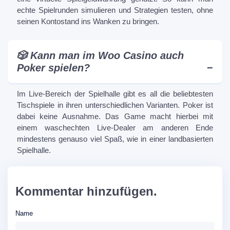
echte Spielrunden simulieren und Strategien testen, ohne
seinen Kontostand ins Wanken zu bringen.
🎲 Kann man im Woo Casino auch
Poker spielen?
Im Live-Bereich der Spielhalle gibt es all die beliebtesten
Tischspiele in ihren unterschiedlichen Varianten. Poker ist
dabei keine Ausnahme. Das Game macht hierbei mit
einem waschechten Live-Dealer am anderen Ende
mindestens genauso viel Spaß, wie in einer landbasierten
Spielhalle.
Kommentar hinzufügen.
Name