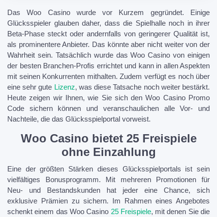
Das Woo Casino wurde vor Kurzem gegründet. Einige
Glücksspieler glauben daher, dass die Spielhalle noch in ihrer
Beta-Phase steckt oder andernfalls von geringerer Qualität ist,
als prominentere Anbieter. Das könnte aber nicht weiter von der
Wahrheit sein. Tatsächlich wurde das Woo Casino von einigen
der besten Branchen-Profis errichtet und kann in allen Aspekten
mit seinen Konkurrenten mithalten. Zudem verfügt es noch über
eine sehr gute
Lizenz
, was diese Tatsache noch weiter bestärkt.
Heute zeigen wir Ihnen, wie Sie sich den Woo Casino Promo
Code sichern können und veranschaulichen alle Vor- und
Nachteile, die das Glücksspielportal vorweist.
Woo Casino bietet 25 Freispiele
ohne Einzahlung
Eine der größten Stärken dieses Glücksspielportals ist sein
vielfältiges Bonusprogramm. Mit mehreren Promotionen für
Neu- und Bestandskunden hat jeder eine Chance, sich
exklusive Prämien zu sichern. Im Rahmen eines Angebotes
schenkt einem das Woo Casino
25 Freispiele
, mit denen Sie die