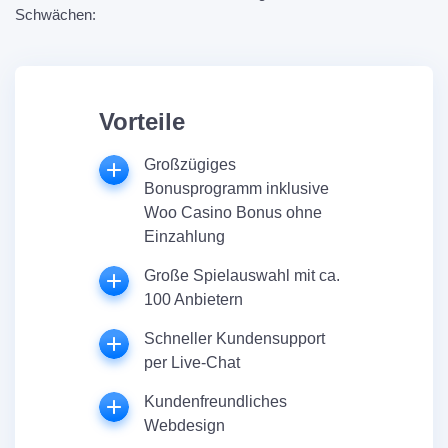
Schwächen:
Vorteile
Großzügiges
Bonusprogramm inklusive
Woo Casino Bonus ohne
Einzahlung
Große Spielauswahl mit ca.
100 Anbietern
Schneller Kundensupport
per Live-Chat
Kundenfreundliches
Webdesign