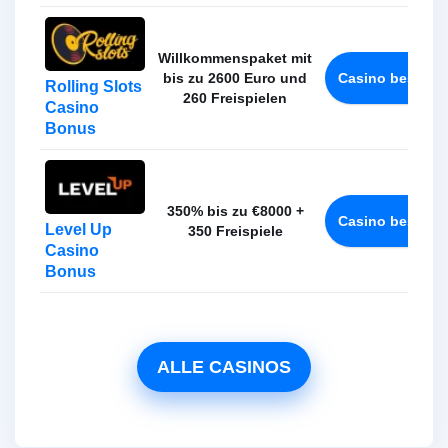
Willkommenspaket mit
bis zu 2600 Euro und
Casino besuch
Rolling Slots
260 Freispielen
Casino
Bonus
350% bis zu €8000 +
Casino besuch
Level Up
350 Freispiele
Casino
Bonus
ALLE CASINOS