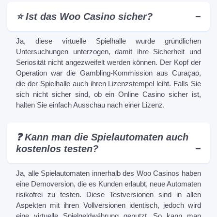
⭐ Ist das Woo Casino sicher?
Ja, diese virtuelle Spielhalle wurde gründlichen
Untersuchungen unterzogen, damit ihre Sicherheit und
Seriosität nicht angezweifelt werden können. Der Kopf der
Operation war die Gambling-Kommission aus Curaçao,
die der Spielhalle auch ihren Lizenzstempel leiht. Falls Sie
sich nicht sicher sind, ob ein Online Casino sicher ist,
halten Sie einfach Ausschau nach einer Lizenz.
❓ Kann man die Spielautomaten auch
kostenlos testen?
Ja, alle Spielautomaten innerhalb des Woo Casinos haben
eine Demoversion, die es Kunden erlaubt, neue Automaten
risikofrei zu testen. Diese Testversionen sind in allen
Aspekten mit ihren Vollversionen identisch, jedoch wird
eine virtuelle Spielgeldwährung genutzt. So kann man