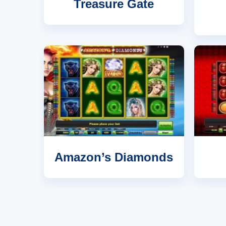
Treasure Gate
Amazon’s Diamonds