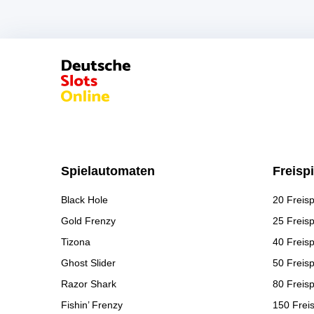
Spielautomaten
Freispi
Black Hole
20 Freis
Gold Frenzy
25 Freis
Tizona
40 Freis
Ghost Slider
50 Freis
Razor Shark
80 Freis
Fishin’ Frenzy
150 Frei