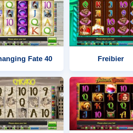
anging Fate 40
Freibier