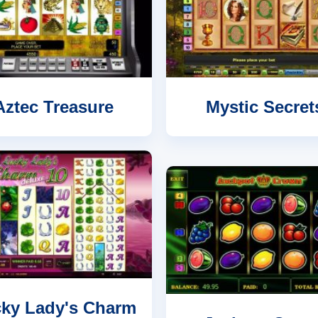
Aztec Treasure
Mystic Secret
ky Lady's Charm