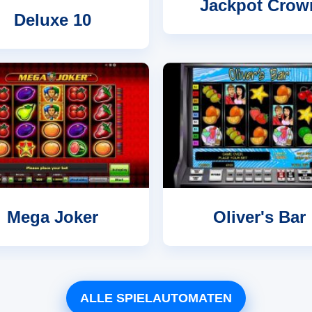
Jackpot Crow
Deluxe 10
Mega Joker
Oliver's Bar
ALLE SPIELAUTOMATEN