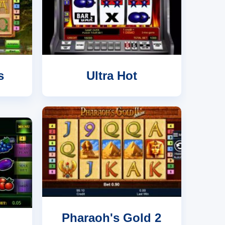
s
Ultra Hot
Pharaoh's Gold 2