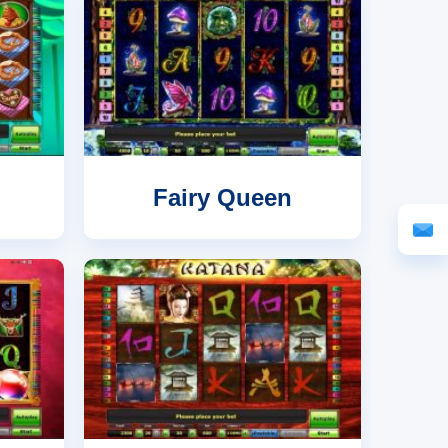
Fairy Queen