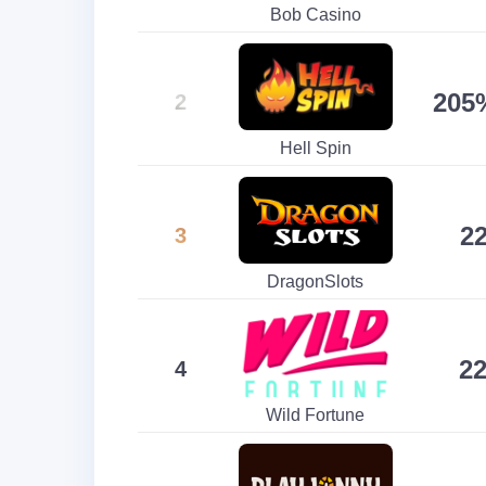
Bob Casino
205%
2
Hell Spin
22
3
DragonSlots
22
4
Wild Fortune