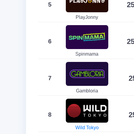
25
5
PlayJonny
25
6
Spinmama
2
7
Gambloria
2
8
Wild Tokyo