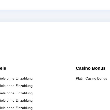
ele
Casino Bonus
piele ohne Einzahlung
Platin Casino Bonus
piele ohne Einzahlung
piele ohne Einzahlung
piele ohne Einzahlung
piele ohne Einzahlung