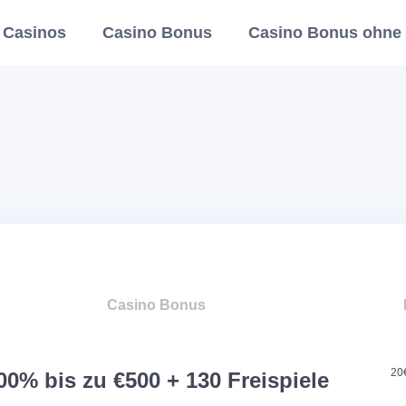
 Casinos
Casino Bonus
Casino Bonus ohne 
Casino Bonus
20
00% bis zu €500 + 130 Freispiele