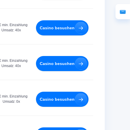
€ min. Einzahlung
Casino besuchen
Umsatz: 40x
€ min. Einzahlung
Casino besuchen
Umsatz: 40x
€ min. Einzahlung
Casino besuchen
Umsatz: 0x