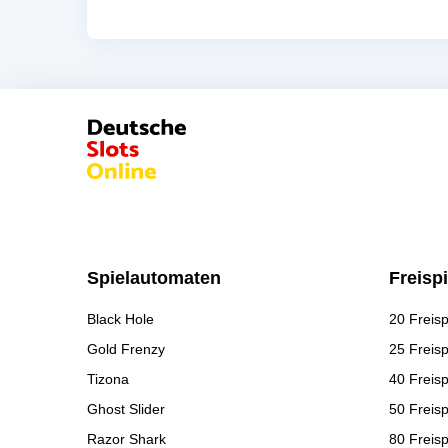
Spielautomaten
Freispi
Black Hole
20 Freis
Gold Frenzy
25 Freis
Tizona
40 Freis
Ghost Slider
50 Freis
Razor Shark
80 Freis