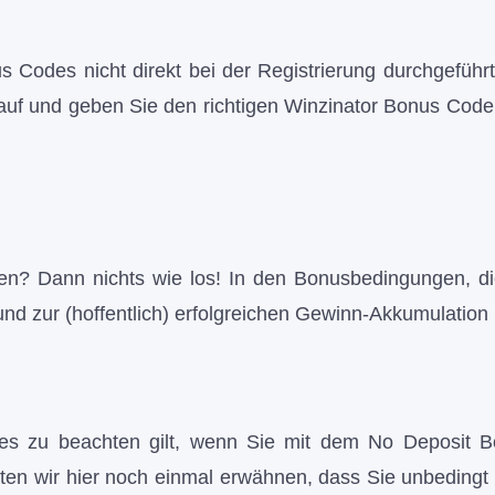
 Codes nicht direkt bei der Registrierung durchgeführt
 auf und geben Sie den richtigen Winzinator Bonus Co
elen? Dann nichts wie los! In den Bonusbedingungen, di
l und zur (hoffentlich) erfolgreichen Gewinn-Akkumulatio
es zu beachten gilt, wenn Sie mit dem No Deposit B
ten wir hier noch einmal erwähnen, dass Sie unbeding