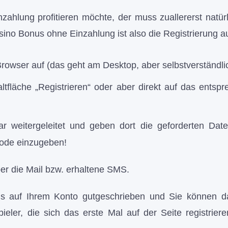
hlung profitieren möchte, der muss zuallererst natürli
ino Bonus ohne Einzahlung ist also die Registrierung au
Browser auf (das geht am Desktop, aber selbstverständl
altfläche „Registrieren“ oder aber direkt auf das en
r weitergeleitet und geben dort die geforderten Dat
ode einzugeben!
ber die Mail bzw. erhaltene SMS.
s auf Ihrem Konto gutgeschrieben und Sie können da
ieler, die sich das erste Mal auf der Seite registrie