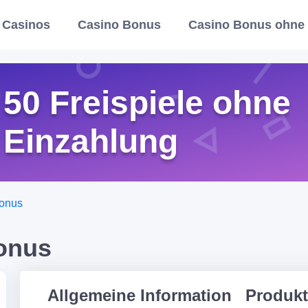
 Casinos
Casino Bonus
Casino Bonus ohne 
50 Freispiele ohne
Einzahlung
Bonus
onus
Allgemeine Information
Produkt