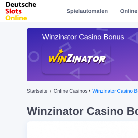
Spielautomaten
Online
Winzinator Casino Bonus
Startseite
Online Casinos
Winzinator Casino 
/
/
Winzinator Casino B