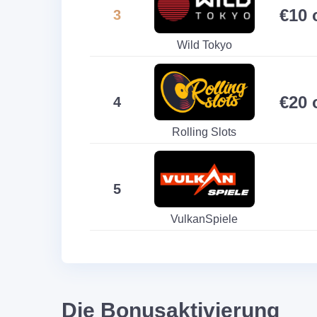
€10 
3
Wild Tokyo
€20 
4
Rolling Slots
5
VulkanSpiele
Die Bonusaktivierung