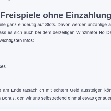
 Freispiele ohne Einzahlun
ele ganz eindeutig auf Slots. Davon werden unzählige a
dass es sich auch bei dem derzeitigen Winzinator No De
wichtigsten Infos:
ses
ie am Ende tatsächlich mit echtem Geld aussteigen kö
n Bonus, den wir uns selbstredend einmal etwas genau