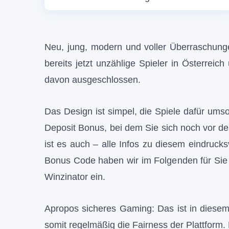
Neu, jung, modern und voller Überraschunge
bereits jetzt unzählige Spieler in Österrei
davon ausgeschlossen.
Das Design ist simpel, die Spiele dafür umso
Deposit Bonus, bei dem Sie sich noch vor de
ist es auch – alle Infos zu diesem eindruck
Bonus Code haben wir im Folgenden für Sie 
Winzinator ein.
Apropos sicheres Gaming: Das ist in diesem i
somit regelmäßig die Fairness der Plattform.