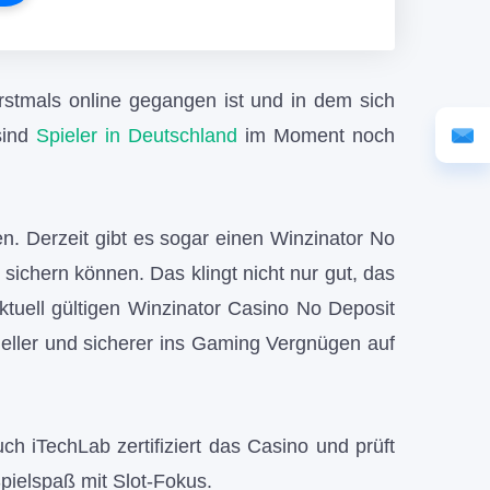
rstmals online gegangen ist und in dem sich
 sind
Spieler in Deutschland
im Moment noch
en. Derzeit gibt es sogar einen Winzinator No
sichern können. Das klingt nicht nur gut, das
ktuell gültigen Winzinator Casino No Deposit
eller und sicherer ins Gaming Vergnügen auf
ch iTechLab zertifiziert das Casino und prüft
Spielspaß mit Slot-Fokus.