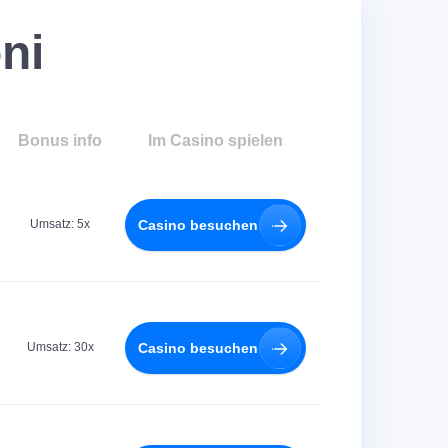
ni
Bonus info
Im Casino spielen
Umsatz: 5x
Casino besuchen
Umsatz: 30x
Casino besuchen