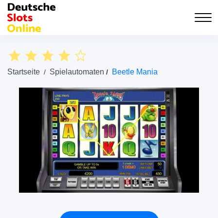
Startseite
Spielautomaten
Beetle Mania
/
/