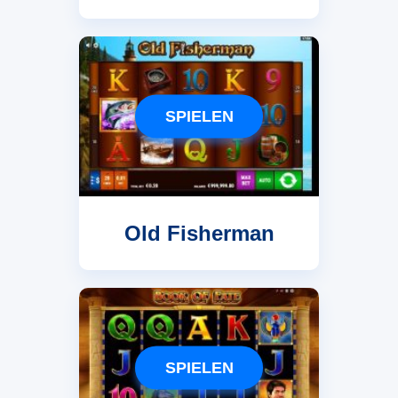
SPIELEN
Old Fisherman
SPIELEN