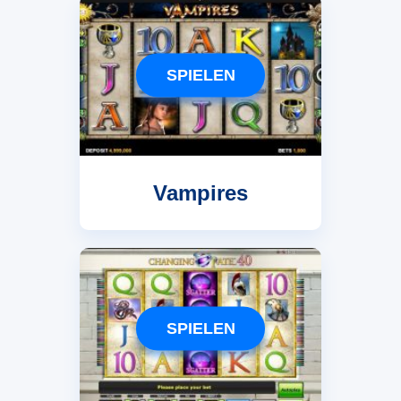
SPIELEN
Vampires
SPIELEN